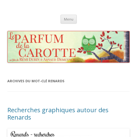
Le Parfum de la Carotte
Making Of, illustrations, anecdotes… Tout sur le film.
Aller au contenu principal
Menu
ARCHIVES DU MOT-CLÉ
RENARDS
Recherches graphiques autour des
Renards